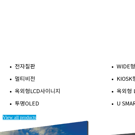
전자칠판
WIDE
멀티비전
KIOS
옥외형LCD사이니지
옥외형 
투명OLED
U SM
View all products